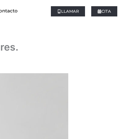
ontacto
LLAMAR
CITA
res.