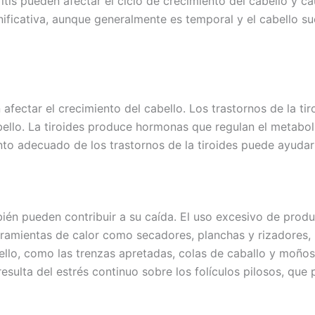
ritis pueden afectar el ciclo de crecimiento del cabello y ca
ificativa, aunque generalmente es temporal y el cabello sue
fectar el crecimiento del cabello. Los trastornos de la tir
bello. La tiroides produce hormonas que regulan el metaboli
ento adecuado de los trastornos de la tiroides puede ayudar 
ién pueden contribuir a su caída. El uso excesivo de prod
amientas de calor como secadores, planchas y rizadores, pu
bello, como las trenzas apretadas, colas de caballo y moño
esulta del estrés continuo sobre los folículos pilosos, que 