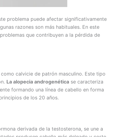
te problema puede afectar significativamente
algunas razones son más habituales. En este
s problemas que contribuyen a la pérdida de
 como calvicie de patrón masculino. Este tipo
ón.
La alopecia androgenética
se caracteriza
mente formando una línea de cabello en forma
rincipios de los 20 años.
ormona derivada de la testosterona, se une a
afectados producen cabello más delgado y corto