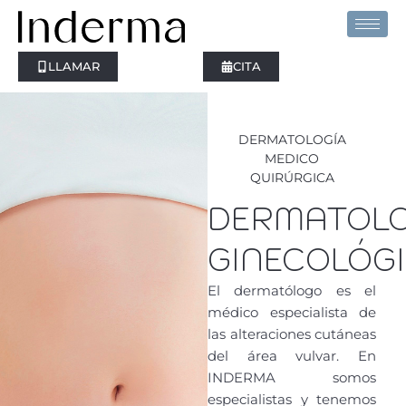
Ir
al
contenido
LLAMAR
CITA
DERMATOLOGÍA
MEDICO
QUIRÚRGICA
DERMATOLO
GINECOLÓG
El dermatólogo es el
médico especialista de
las alteraciones cutáneas
del área vulvar. En
INDERMA somos
especialistas y tenemos