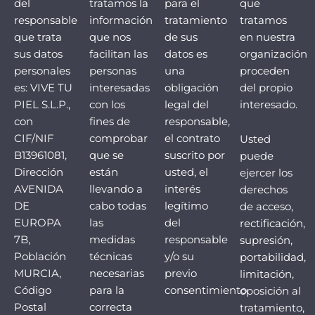
del
tratamos la
para el
que
responsable
información
tratamiento
tratamos
que trata
que nos
de sus
en nuestra
sus datos
facilitan las
datos es
organización
personales
personas
una
proceden
es: VIVE TU
interesadas
obligación
del propio
PIEL S.L.P.,
con los
legal del
interesado.
con
fines de
responsable,
CIF/NIF
comprobar
el contrato
Usted
B13961081,
que se
suscrito por
puede
Dirección
están
usted, el
ejercer los
AVENIDA
llevando a
interés
derechos
DE
cabo todas
legítimo
de acceso,
EUROPA
las
del
rectificación,
7B,
medidas
responsable
supresión,
Población
técnicas
y/o su
portabilidad,
MURCIA,
necesarias
previo
limitación,
Código
para la
consentimiento.
oposición al
Postal
correcta
tratamiento,