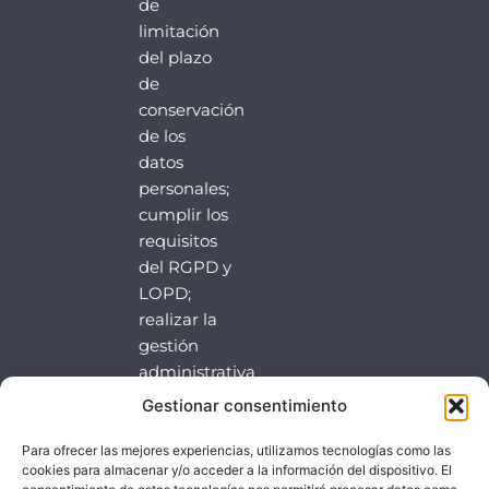
de
limitación
del plazo
de
conservación
de los
datos
personales;
cumplir los
requisitos
del RGPD y
LOPD;
realizar la
gestión
administrativa
de
Gestionar consentimiento
clientesparticulares
y llevar a
Para ofrecer las mejores experiencias, utilizamos tecnologías como las
cookies para almacenar y/o acceder a la información del dispositivo. El
cabo la