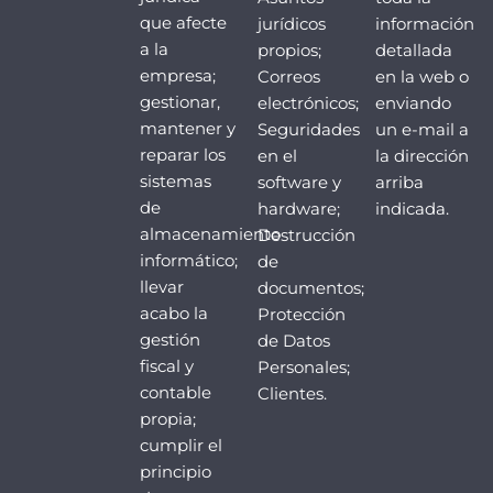
que afecte
jurídicos
información
a la
propios;
detallada
empresa;
Correos
en la web o
gestionar,
electrónicos;
enviando
mantener y
Seguridades
un e-mail a
reparar los
en el
la dirección
sistemas
software y
arriba
de
hardware;
indicada.
almacenamiento
Destrucción
informático;
de
llevar
documentos;
acabo la
Protección
gestión
de Datos
fiscal y
Personales;
contable
Clientes.
propia;
cumplir el
principio