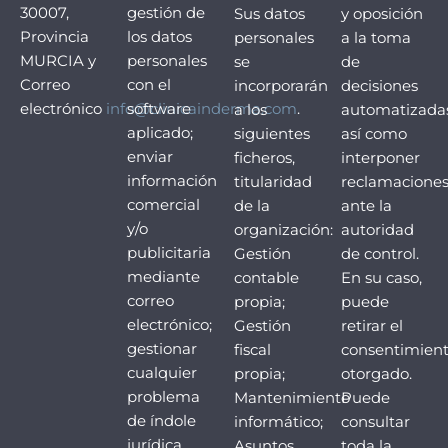
30007,
gestión de
Sus datos
y oposición
Provincia
los datos
personales
a la toma
MURCIA y
personales
se
de
Correo
con el
incorporarán
decisiones
electrónico
info@clinicainderma.com
software
.
a los
automatizadas
aplicado;
siguientes
así como
enviar
ficheros,
interponer
información
titularidad
reclamacione
comercial
de la
ante la
y/o
organización:
autoridad
publicitaria
Gestión
de control.
mediante
contable
En su caso,
correo
propia;
puede
electrónico;
Gestión
retirar el
gestionar
fiscal
consentimien
cualquier
propia;
otorgado.
problema
Mantenimiento
Puede
de índole
informático;
consultar
jurídica
Asuntos
toda la