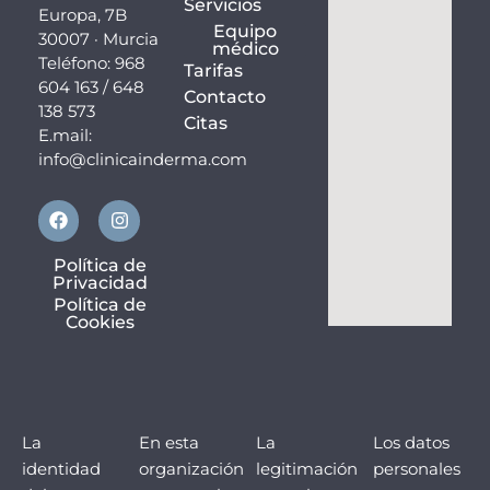
Servicios
Europa, 7B
Equipo
30007 · Murcia
médico
Teléfono: 968
Tarifas
604 163 / 648
Contacto
138 573
Citas
E.mail:
info@clinicainderma.com
F
I
a
n
c
s
e
t
Política de
b
a
Privacidad
o
g
Política de
o
r
Cookies
k
a
m
La
En esta
La
Los datos
identidad
organización
legitimación
personales