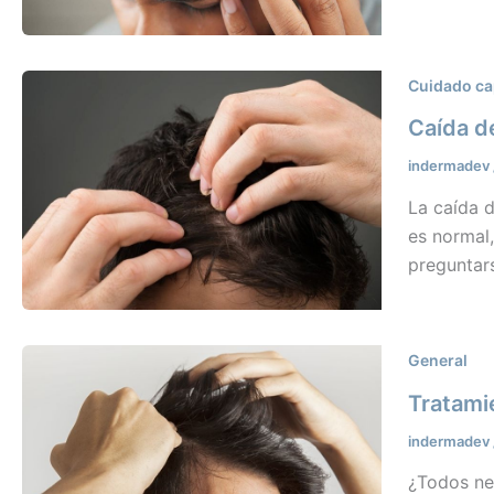
Cuidado ca
Caída d
indermadev
La caída 
es normal
preguntars
General
Tratami
indermadev
¿Todos ne