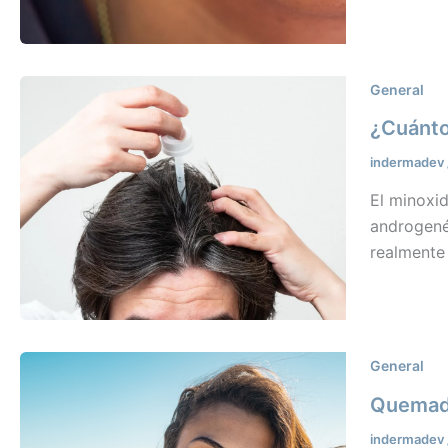
General
¿Cuánto 
indermadev
El minoxid
androgené
realmente 
General
Quemadu
indermadev