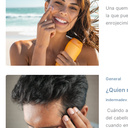
Una quemad
la que pue
enrojecim
General
¿Quien 
indermadev
Cuándo ac
del cabell
cuando em