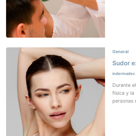
General
Sudor e
indermadev
Durante el
física y 
personas 