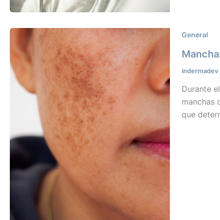
General
Manchas
indermadev
Durante e
manchas qu
que deter