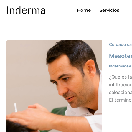
Ir
Home
Servicios
al
contenido
Cuidado ca
Mesoter
indermadev
¿Qué es la
infiltraci
selecciona
El términ