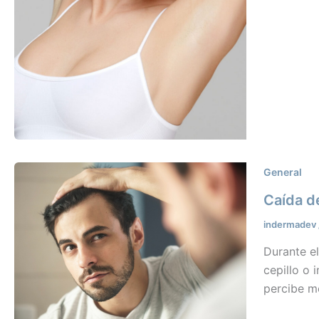
General
Caída d
indermadev
Durante e
cepillo o
percibe m