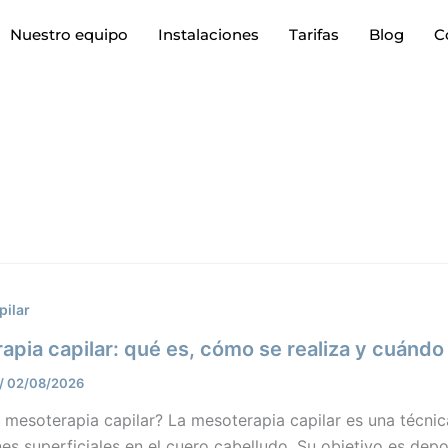
Nuestro equipo
Instalaciones
Tarifas
Blog
C
pilar
apia capilar: qué es, cómo se realiza y cuánd
/
02/08/2026
 mesoterapia capilar? La mesoterapia capilar es una técni
ones superficiales en el cuero cabelludo. Su objetivo es dep