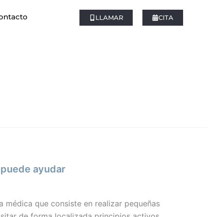
ontacto
LLAMAR
CITA
o puede ayudar
ca médica que consiste en realizar pequeñas
ositar de forma localizada principios activos