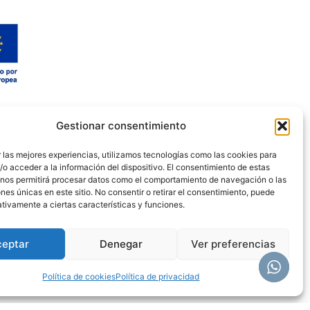
Gestionar consentimiento
 las mejores experiencias, utilizamos tecnologías como las cookies para
o acceder a la información del dispositivo. El consentimiento de estas
 nos permitirá procesar datos como el comportamiento de navegación o las
ones únicas en este sitio. No consentir o retirar el consentimiento, puede
tivamente a ciertas características y funciones.
ceptar
Denegar
Ver preferencias
Política de cookies
Política de privacidad