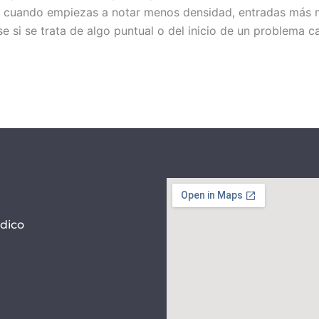
, cuando empiezas a notar menos densidad, entradas más ma
e si se trata de algo puntual o del inicio de un problema c
dico