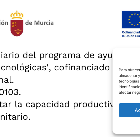
Para ofrecer
almacenar y/
tecnologías
identificaci
afectar nega
A