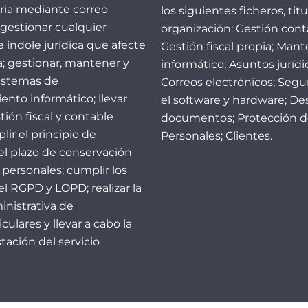
aria mediante correo
los siguientes ficheros, tit
 gestionar cualquier
organización: Gestión cont
 índole jurídica que afecte
Gestión fiscal propia; Man
a; gestionar, mantener y
informático; Asuntos jurídi
sistemas de
Correos electrónicos; Segu
nto informático; llevar
el software y hardware; De
tión fiscal y contable
documentos; Protección d
lir el principio de
Personales; Clientes.
el plazo de conservación
 personales; cumplir los
el RGPD y LOPD; realizar la
inistrativa de
culares y llevar a cabo la
tación del servicio