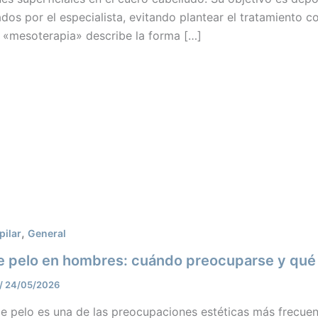
dos por el especialista, evitando plantear el tratamiento c
o «mesoterapia» describe la forma […]
,
pilar
General
e pelo en hombres: cuándo preocuparse y qué
/
24/05/2026
de pelo es una de las preocupaciones estéticas más frecue