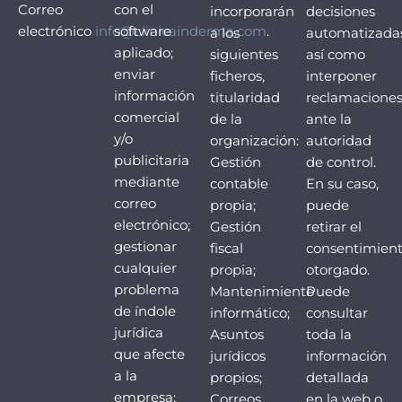
Correo
con el
incorporarán
decisiones
electrónico
info@clinicainderma.com
software
.
a los
automatizadas
aplicado;
siguientes
así como
enviar
ficheros,
interponer
información
titularidad
reclamacione
comercial
de la
ante la
y/o
organización:
autoridad
publicitaria
Gestión
de control.
mediante
contable
En su caso,
correo
propia;
puede
electrónico;
Gestión
retirar el
gestionar
fiscal
consentimien
cualquier
propia;
otorgado.
problema
Mantenimiento
Puede
de índole
informático;
consultar
jurídica
Asuntos
toda la
que afecte
jurídicos
información
a la
propios;
detallada
empresa;
Correos
en la web o