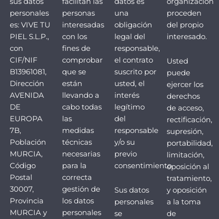
sus datos
facilitan las
datos es
organización
personales
personas
una
proceden
es: VIVE TU
interesadas
obligación
del propio
PIEL S.L.P.,
con los
legal del
interesado.
con
fines de
responsable,
CIF/NIF
comprobar
el contrato
Usted
B13961081,
que se
suscrito por
puede
Dirección
están
usted, el
ejercer los
AVENIDA
llevando a
interés
derechos
DE
cabo todas
legítimo
de acceso,
EUROPA
las
del
rectificación,
7B,
medidas
responsable
supresión,
Población
técnicas
y/o su
portabilidad,
MURCIA,
necesarias
previo
limitación,
Código
para la
consentimiento.
oposición al
Postal
correcta
tratamiento,
30007,
gestión de
Sus datos
y oposición
Provincia
los datos
personales
a la toma
MURCIA y
personales
se
de