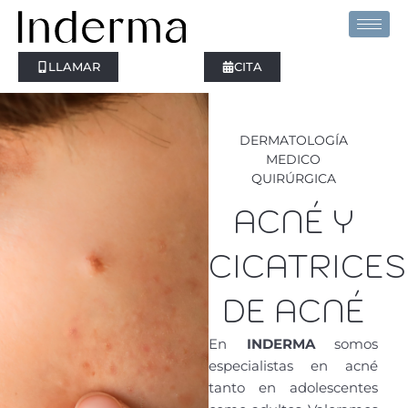
Ir
al
contenido
LLAMAR
CITA
DERMATOLOGÍA
MEDICO
QUIRÚRGICA
ACNÉ Y
CICATRICES
DE ACNÉ
En
INDERMA
somos
especialistas en acné
tanto en adolescentes