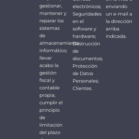
gestionar,
electrónicos;
enviando
mantener y
Seguridades
un e-mail a
reparar los
en el
la dirección
sistemas
software y
arriba
de
hardware;
indicada.
almacenamiento
Destrucción
informático;
de
llevar
documentos;
acabo la
Protección
gestión
de Datos
fiscal y
Personales;
contable
Clientes.
propia;
cumplir el
principio
de
limitación
del plazo