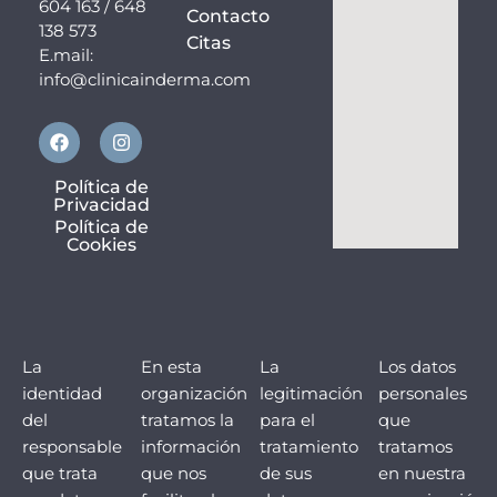
604 163 / 648
Contacto
138 573
Citas
E.mail:
info@clinicainderma.com
F
I
a
n
c
s
e
t
Política de
b
a
Privacidad
o
g
Política de
o
r
Cookies
k
a
m
La
En esta
La
Los datos
identidad
organización
legitimación
personales
del
tratamos la
para el
que
responsable
información
tratamiento
tratamos
que trata
que nos
de sus
en nuestra