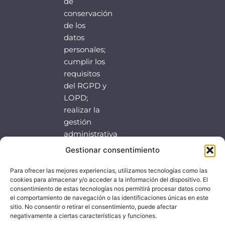
de
conservación
de los
datos
personales;
cumplir los
requisitos
del RGPD y
LOPD;
realizar la
gestión
administrativa
de
Gestionar consentimiento
clientesparticulares
y llevar a
Para ofrecer las mejores experiencias, utilizamos tecnologías como las
cookies para almacenar y/o acceder a la información del dispositivo. El
cabo la
consentimiento de estas tecnologías nos permitirá procesar datos como
venta o
el comportamiento de navegación o las identificaciones únicas en este
prestación
sitio. No consentir o retirar el consentimiento, puede afectar
negativamente a ciertas características y funciones.
del servicio