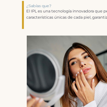
¿Sabías que?
El IPL es una tecnología innovadora que 
características únicas de cada piel, garant