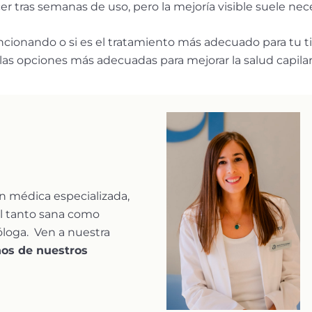
 tras semanas de uso, pero la mejoría visible suele nece
funcionando o si es el tratamiento más adecuado para tu t
las opciones más adecuadas para mejorar la salud capilar
n médica especializada,
el tanto sana como
loga. Ven a nuestra
os de nuestros