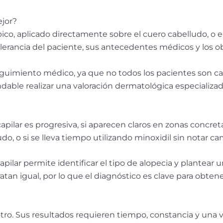
ejor?
pico, aplicado directamente sobre el cuero cabelludo, o 
olerancia del paciente, sus antecedentes médicos y los ob
guimiento médico, ya que no todos los pacientes son cand
dable realizar una valoración dermatológica especializad
apilar es progresiva, si aparecen claros en zonas concreta
do, o si se lleva tiempo utilizando minoxidil sin notar ca
 capilar permite identificar el tipo de alopecia y plantea
ratan igual, por lo que el diagnóstico es clave para obten
 otro. Sus resultados requieren tiempo, constancia y un