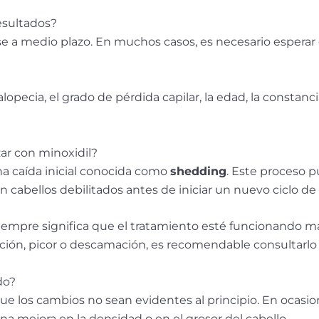
esultados?
rse a medio plazo. En muchos casos, es necesario esperar
opecia, el grado de pérdida capilar, la edad, la constancia
ar con minoxidil?
na caída inicial conocida como
shedding
. Este proceso p
 cabellos debilitados antes de iniciar un nuevo ciclo de
pre significa que el tratamiento esté funcionando mal.
ción, picor o descamación, es recomendable consultarl
do?
 los cambios no sean evidentes al principio. En ocasione
na mejora en la densidad o en el grosor del cabello.