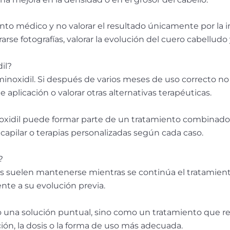
nto médico y no valorar el resultado únicamente por la 
 fotografías, valorar la evolución del cuero cabelludo y 
il?
inoxidil. Si después de varios meses de uso correcto no
 aplicación o valorar otras alternativas terapéuticas.
noxidil puede formar parte de un tratamiento combinad
apilar o terapias personalizadas según cada caso.
?
os suelen mantenerse mientras se continúa el tratamient
te a su evolución previa.
una solución puntual, sino como un tratamiento que req
ión, la dosis o la forma de uso más adecuada.