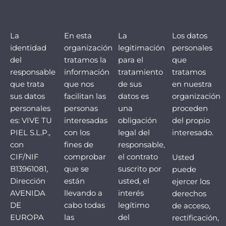
La
En esta
La
Los datos
identidad
organización
legitimación
personales
del
tratamos la
para el
que
responsable
información
tratamiento
tratamos
que trata
que nos
de sus
en nuestra
sus datos
facilitan las
datos es
organización
personales
personas
una
proceden
es: VIVE TU
interesadas
obligación
del propio
PIEL S.L.P.,
con los
legal del
interesado.
con
fines de
responsable,
CIF/NIF
comprobar
el contrato
Usted
B13961081,
que se
suscrito por
puede
Dirección
están
usted, el
ejercer los
AVENIDA
llevando a
interés
derechos
DE
cabo todas
legítimo
de acceso,
EUROPA
las
del
rectificación,