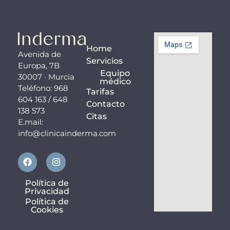
Home
Avenida de
Servicios
Europa, 7B
Equipo
30007 · Murcia
médico
Teléfono: 968
Tarifas
604 163 / 648
Contacto
138 573
Citas
E.mail:
info@clinicainderma.com
F
I
a
n
c
s
e
t
Política de
b
a
Privacidad
o
g
Política de
o
r
Cookies
k
a
m