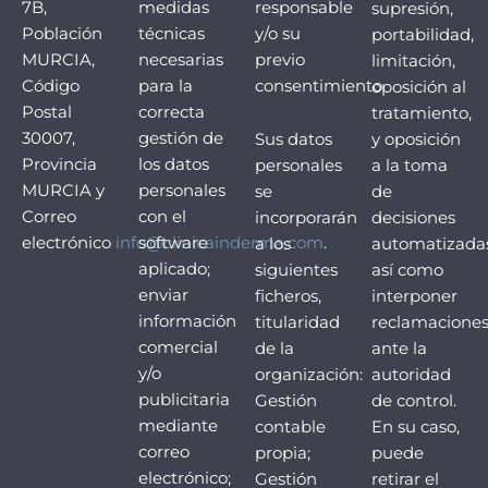
7B,
medidas
responsable
supresión,
Población
técnicas
y/o su
portabilidad,
MURCIA,
necesarias
previo
limitación,
Código
para la
consentimiento.
oposición al
Postal
correcta
tratamiento,
30007,
gestión de
Sus datos
y oposición
Provincia
los datos
personales
a la toma
MURCIA y
personales
se
de
Correo
con el
incorporarán
decisiones
electrónico
info@clinicainderma.com
software
.
a los
automatizadas
aplicado;
siguientes
así como
enviar
ficheros,
interponer
información
titularidad
reclamacione
comercial
de la
ante la
y/o
organización:
autoridad
publicitaria
Gestión
de control.
mediante
contable
En su caso,
correo
propia;
puede
electrónico;
Gestión
retirar el