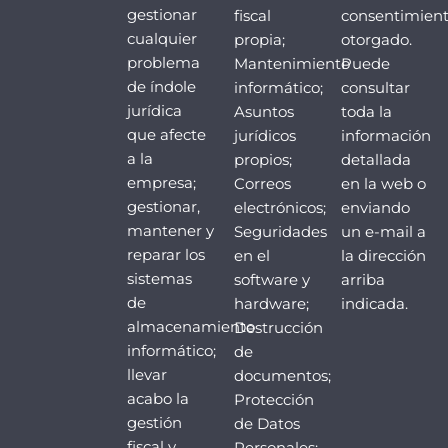
gestionar
fiscal
consentimien
cualquier
propia;
otorgado.
problema
Mantenimiento
Puede
de índole
informático;
consultar
jurídica
Asuntos
toda la
que afecte
jurídicos
información
a la
propios;
detallada
empresa;
Correos
en la web o
gestionar,
electrónicos;
enviando
mantener y
Seguridades
un e-mail a
reparar los
en el
la dirección
sistemas
software y
arriba
de
hardware;
indicada.
almacenamiento
Destrucción
informático;
de
llevar
documentos;
acabo la
Protección
gestión
de Datos
fiscal y