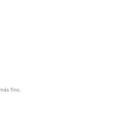
más fino.