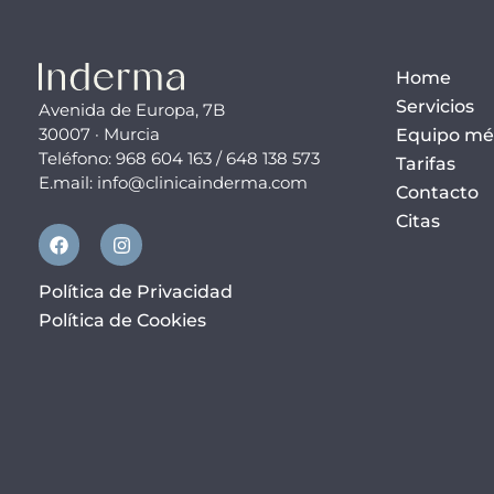
Home
Servicios
Avenida de Europa, 7B
30007 · Murcia
Equipo mé
Teléfono: 968 604 163 / 648 138 573
Tarifas
E.mail: info@clinicainderma.com
Contacto
Citas
F
I
a
n
c
s
e
t
Política de Privacidad
b
a
Política de Cookies
o
g
o
r
k
a
m