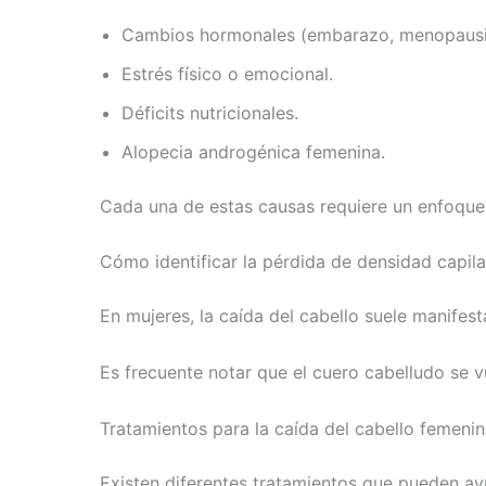
Cambios hormonales (embarazo, menopausi
Estrés físico o emocional.
Déficits nutricionales.
Alopecia androgénica femenina.
Cada una de estas causas requiere un enfoque 
Cómo identificar la pérdida de densidad capila
En mujeres, la caída del cabello suele manife
Es frecuente notar que el cuero cabelludo se v
Tratamientos para la caída del cabello femeni
Existen diferentes tratamientos que pueden ayud