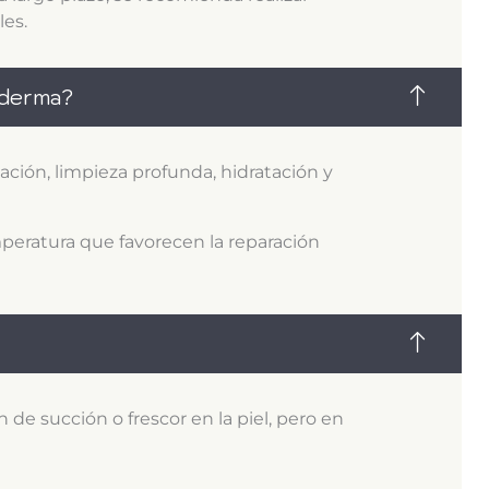
les.
nderma?
ción, limpieza profunda, hidratación y
mperatura que favorecen la reparación
de succión o frescor en la piel, pero en