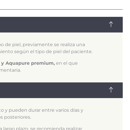
 de piel, previamente se realiza una
iento según el tipo de piel del paciente.
y
Aquapure premium
,
en el que
mentaria.
o y pueden durar entre varios días y
s posteriores.
 a largo plazo, se recomienda realizar