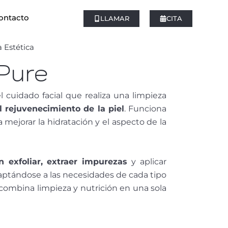
ontacto
LLAMAR
CITA
 Estética
Pure
 cuidado facial que realiza una limpieza
l rejuvenecimiento de la piel
. Funciona
 mejorar la hidratación y el aspecto de la
n exfoliar, extraer impurezas
y aplicar
adaptándose a las necesidades de cada tipo
ombina limpieza y nutrición en una sola