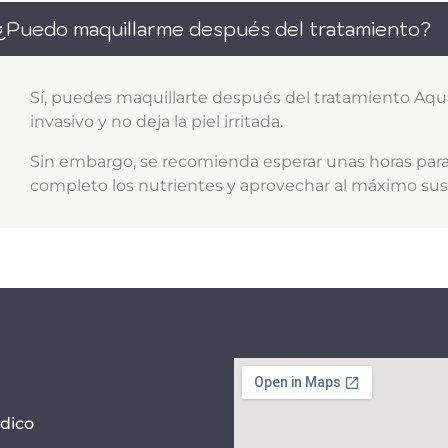
¿Puedo maquillarme después del tratamiento?
Sí, puedes maquillarte después del tratamiento Aq
invasivo y no deja la piel irritada.
Sin embargo, se recomienda esperar unas horas para 
completo los nutrientes y aprovechar al máximo sus
dico