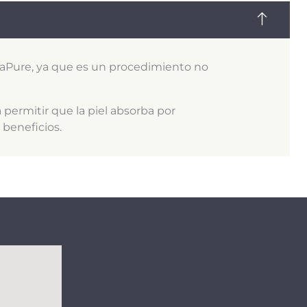
uaPure, ya que es un procedimiento no
permitir que la piel absorba por
 beneficios.