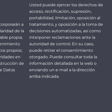
Usted puede ejercer los derechos de
acceso, rectificación, supresión,
portabilidad, limitación, oposición al
corporarán a
tratamiento, y oposición a la toma de
ularidad de la
decisiones automatizadas, así como
able propia;
interponer reclamaciones ante la
tenimiento
autoridad de control. En su caso,
cos propios;
puede retirar el consentimiento
ridades en
otorgado. Puede consultar toda la
strucción de
información detallada en la web o
e Datos
enviando un e-mail a la dirección
arriba indicada.