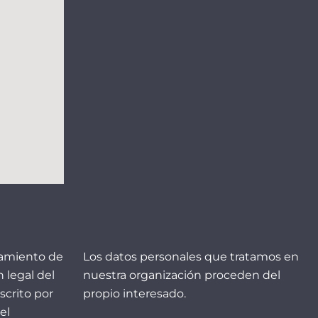
atamiento de
Los datos personales que tratamos en
 legal del
nuestra organización proceden del
scrito por
propio interesado.
el