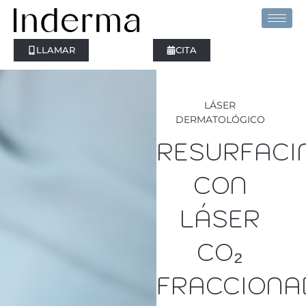
Ir
al
contenido
LLAMAR
CITA
LÁSER
DERMATOLÓGICO
RESURFACI
CON
LÁSER
CO₂
FRACCIONA