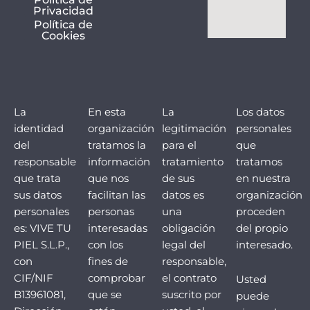
b
a
Privacidad
o
g
Política de
o
r
Cookies
k
a
m
La
En esta
La
Los datos
identidad
organización
legitimación
personales
del
tratamos la
para el
que
responsable
información
tratamiento
tratamos
que trata
que nos
de sus
en nuestra
sus datos
facilitan las
datos es
organización
personales
personas
una
proceden
es: VIVE TU
interesadas
obligación
del propio
PIEL S.L.P.,
con los
legal del
interesado.
con
fines de
responsable,
CIF/NIF
comprobar
el contrato
Usted
B13961081,
que se
suscrito por
puede