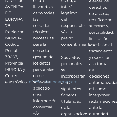
Dirección
están
usted, el
ejercer los
AVENIDA
llevando a
interés
derechos
DE
cabo todas
legítimo
de acceso,
EUROPA
las
del
rectificación,
7B,
medidas
responsable
supresión,
Población
técnicas
y/o su
portabilidad,
MURCIA,
necesarias
previo
limitación,
Código
para la
consentimiento.
oposición al
Postal
correcta
tratamiento,
30007,
gestión de
Sus datos
y oposición
Provincia
los datos
personales
a la toma
MURCIA y
personales
se
de
Correo
con el
incorporarán
decisiones
electrónico
info@clinicainderma.com
software
.
a los
automatizadas
aplicado;
siguientes
así como
enviar
ficheros,
interponer
información
titularidad
reclamacione
comercial
de la
ante la
y/o
organización:
autoridad