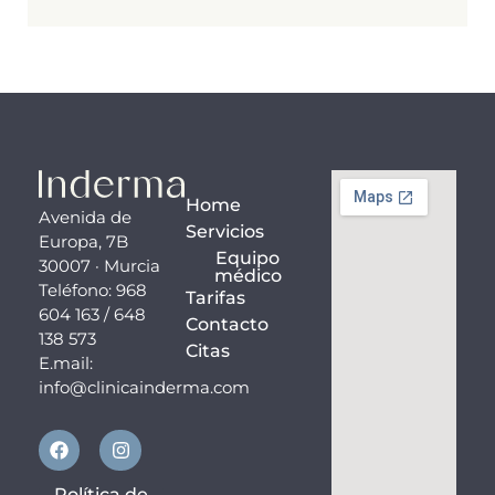
Home
Avenida de
Servicios
Europa, 7B
Equipo
30007 · Murcia
médico
Teléfono: 968
Tarifas
604 163 / 648
Contacto
138 573
Citas
E.mail:
info@clinicainderma.com
F
I
a
n
c
s
e
t
Política de