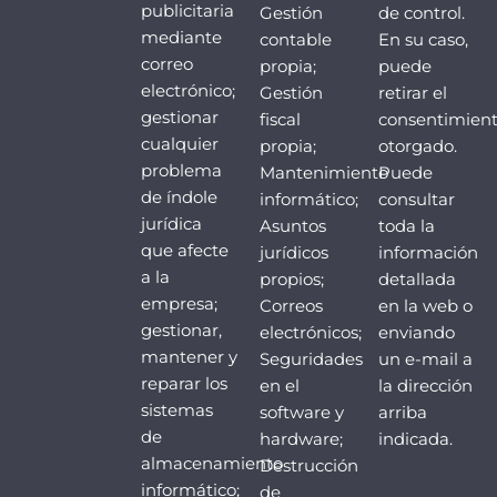
publicitaria
Gestión
de control.
mediante
contable
En su caso,
correo
propia;
puede
electrónico;
Gestión
retirar el
gestionar
fiscal
consentimien
cualquier
propia;
otorgado.
problema
Mantenimiento
Puede
de índole
informático;
consultar
jurídica
Asuntos
toda la
que afecte
jurídicos
información
a la
propios;
detallada
empresa;
Correos
en la web o
gestionar,
electrónicos;
enviando
mantener y
Seguridades
un e-mail a
reparar los
en el
la dirección
sistemas
software y
arriba
de
hardware;
indicada.
almacenamiento
Destrucción
informático;
de