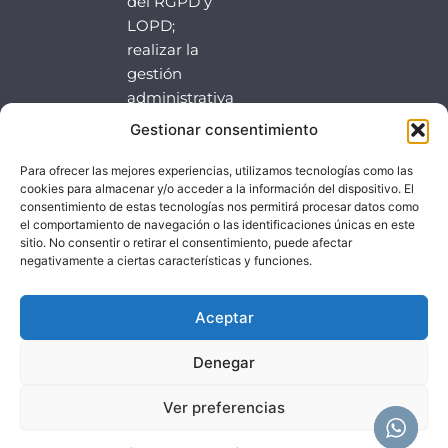
del RGPD y
LOPD;
realizar la
gestión
administrativa
de
Gestionar consentimiento
clientesparticulares
y llevar a
Para ofrecer las mejores experiencias, utilizamos tecnologías como las
cookies para almacenar y/o acceder a la información del dispositivo. El
cabo la
consentimiento de estas tecnologías nos permitirá procesar datos como
venta o
el comportamiento de navegación o las identificaciones únicas en este
prestación
sitio. No consentir o retirar el consentimiento, puede afectar
negativamente a ciertas características y funciones.
del servicio
contratado.
Aceptar
Denegar
Ver preferencias