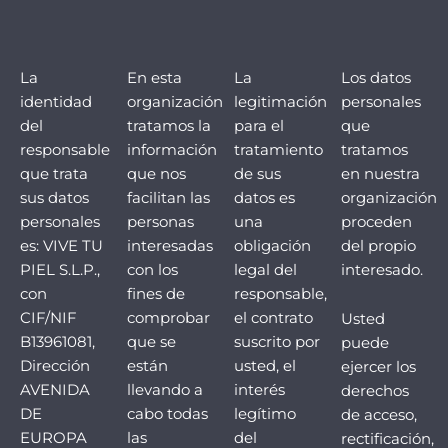
La
En esta
La
Los datos
identidad
organización
legitimación
personales
del
tratamos la
para el
que
responsable
información
tratamiento
tratamos
que trata
que nos
de sus
en nuestra
sus datos
facilitan las
datos es
organización
personales
personas
una
proceden
es: VIVE TU
interesadas
obligación
del propio
PIEL S.L.P.,
con los
legal del
interesado.
con
fines de
responsable,
CIF/NIF
comprobar
el contrato
Usted
B13961081,
que se
suscrito por
puede
Dirección
están
usted, el
ejercer los
AVENIDA
llevando a
interés
derechos
DE
cabo todas
legítimo
de acceso,
EUROPA
las
del
rectificación,