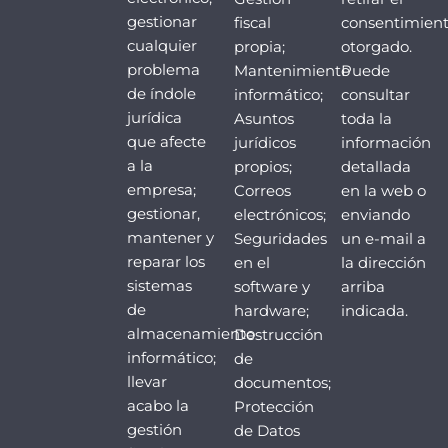
gestionar
fiscal
consentimien
cualquier
propia;
otorgado.
problema
Mantenimiento
Puede
de índole
informático;
consultar
jurídica
Asuntos
toda la
que afecte
jurídicos
información
a la
propios;
detallada
empresa;
Correos
en la web o
gestionar,
electrónicos;
enviando
mantener y
Seguridades
un e-mail a
reparar los
en el
la dirección
sistemas
software y
arriba
de
hardware;
indicada.
almacenamiento
Destrucción
informático;
de
llevar
documentos;
acabo la
Protección
gestión
de Datos