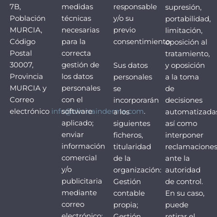
7B,
medidas
responsable
supresión,
Población
técnicas
y/o su
portabilidad,
MURCIA,
necesarias
previo
limitación,
Código
para la
consentimiento.
oposición al
Postal
correcta
tratamiento,
30007,
gestión de
Sus datos
y oposición
Provincia
los datos
personales
a la toma
MURCIA y
personales
se
de
Correo
con el
incorporarán
decisiones
electrónico
info@clinicainderma.com
software
.
a los
automatizadas
aplicado;
siguientes
así como
enviar
ficheros,
interponer
información
titularidad
reclamacione
comercial
de la
ante la
y/o
organización:
autoridad
publicitaria
Gestión
de control.
mediante
contable
En su caso,
correo
propia;
puede
electrónico;
Gestión
retirar el