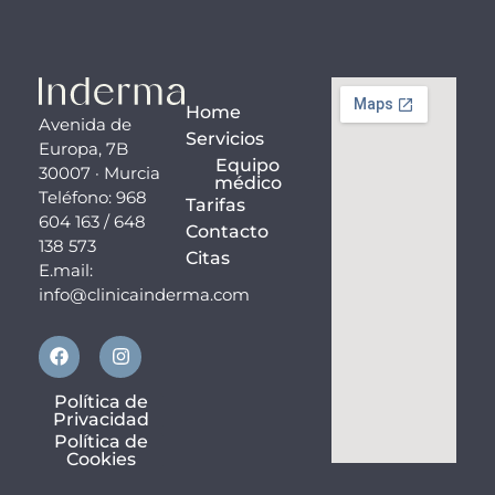
Home
Avenida de
Servicios
Europa, 7B
Equipo
30007 · Murcia
médico
Teléfono: 968
Tarifas
604 163 / 648
Contacto
138 573
Citas
E.mail:
info@clinicainderma.com
F
I
a
n
c
s
e
t
Política de
b
a
Privacidad
o
g
Política de
o
r
Cookies
k
a
m